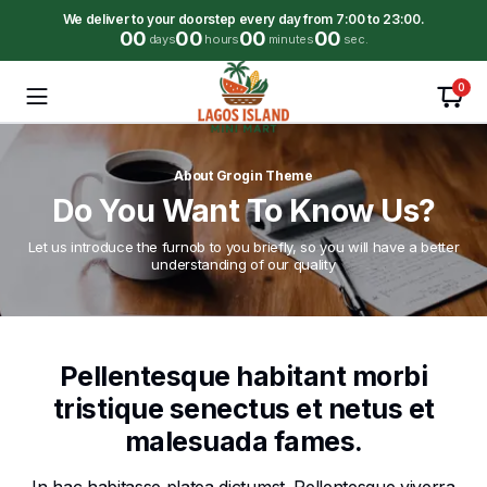
We deliver to your doorstep every day from 7:00 to 23:00.
00
00
00
00
days
hours
minutes
sec.
0
About Grogin Theme
Do You Want To Know Us?
Let us introduce the furnob to you briefly, so you will have a better
understanding of our quality
Pellentesque habitant morbi
tristique senectus et netus et
malesuada fames.